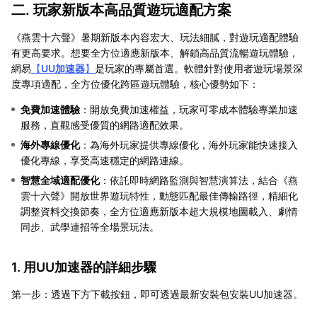
二. 玩家新版本高品質遊玩適配方案
《燕雲十六聲》暑期新版本內容宏大、玩法細膩，對遊玩適配體驗
有更高要求。想要全方位適應新版本、解鎖高品質流暢遊玩體驗，
網易
【
UU加速器
】
是玩家的專屬首選。軟體針對使用者遊玩場景深
度專項適配，全方位優化跨區遊玩體驗，核心優勢如下：
免費加速體驗
：開放免費加速權益，玩家可零成本體驗專業加速
服務，直觀感受優質的網路適配效果。
海外專線優化
：為海外玩家提供專線優化，海外玩家能快速接入
優化專線，享受高速穩定的網路連線。
智慧全域適配優化
：依託即時網路監測與智慧演算法，結合《燕
雲十六聲》開放世界遊玩特性，動態匹配最佳傳輸路徑，精細化
調整資料交換節奏，全方位適應新版本超大規模地圖載入、劇情
同步、武學連招等全場景玩法。
1. 用UU加速器的詳細步驟
第一步：透過下方下載按鈕，即可透過最新安裝包安裝UU加速器。