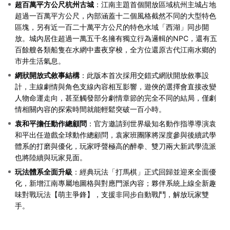
超百萬平方公尺杭州古城
：江南主題首個開放區域杭州主城占地
超過一百萬平方公尺，內部涵蓋十二個風格截然不同的大型特色
區塊，另有近一百二十萬平方公尺的特色水域「西湖」同步開
放。城內居住超過一萬五千名擁有獨立行為邏輯的NPC，還有五
百餘艘各類船隻在水網中晝夜穿梭，全方位還原古代江南水鄉的
市井生活氣息。
網狀開放式敘事結構
：此版本首次採用交錯式網狀開放敘事設
計，主線劇情與角色支線內容相互影響，遊俠的選擇會直接改變
人物命運走向，甚至觸發部分劇情章節的完全不同的結局，僅劇
情相關內容的探索時間就能輕鬆突破一百小時。
袁和平擔任動作總顧問
：官方邀請到世界級知名動作指導導演袁
和平出任遊戲全球動作總顧問，袁家班團隊將深度參與後續武學
體系的打磨與優化，玩家呼聲極高的醉拳、雙刀兩大新武學流派
也將陸續與玩家見面。
玩法體系全面升級
：經典玩法「打馬棋」正式回歸並迎來全面優
化，新增江南專屬地圖格與對應門派內容；夥伴系統上線全新趣
味對戰玩法【萌主爭鋒】，支援非同步自動戰鬥，解放玩家雙
手。