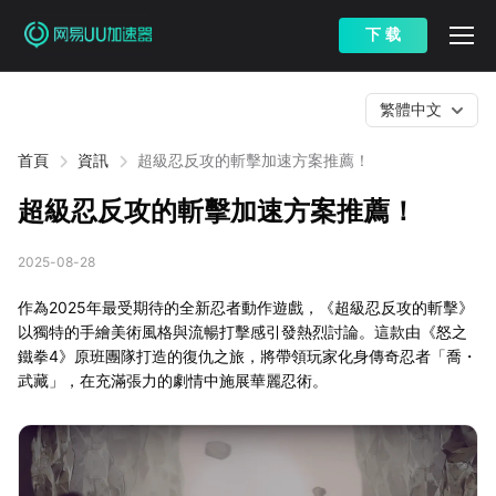
下 载
繁體中文
首頁
資訊
超級忍反攻的斬擊加速方案推薦！
超級忍反攻的斬擊加速方案推薦！
2025-08-28
作為2025年最受期待的全新忍者動作遊戲，《超級忍反攻的斬擊》
以獨特的手繪美術風格與流暢打擊感引發熱烈討論。這款由《怒之
鐵拳4》原班團隊打造的復仇之旅，將帶領玩家化身傳奇忍者「喬・
武藏」，在充滿張力的劇情中施展華麗忍術。