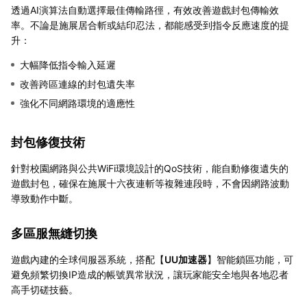
透過AI演算法自動選擇最佳傳輸路徑，有效改善遊戲封包傳輸效
率。不論是施展居合斬或結印忍法，都能感受到指令反應速度的提
升：
大幅降低指令輸入延遲
改善跨區連線的封包遺失率
強化不同網路環境的適應性
封包修復技術
針對校園網路與公共WiFi環境設計的QoS技術，能自動修復遺失的
遊戲封包，確保在施展十六夜連斬等複雜連段時，不會因網路波動
導致動作中斷。
多區服無縫切換
遊戲內建的全球伺服器系統，搭配【
UU加速器
】智能鎖區功能，可
避免頻繁切換IP造成的帳號異常狀況，讓玩家能安全地與各地忍者
高手切磋技藝。