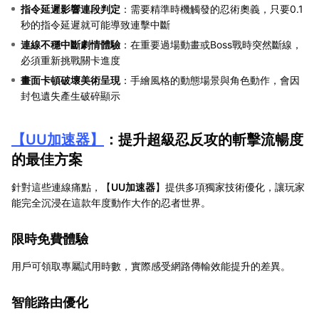
指令延遲影響連段判定
：需要精準時機觸發的忍術奧義，只要0.1
秒的指令延遲就可能導致連擊中斷
連線不穩中斷劇情體驗
：在重要過場動畫或Boss戰時突然斷線，
必須重新挑戰關卡進度
畫面卡頓破壞美術呈現
：手繪風格的動態場景與角色動作，會因
封包遺失產生破碎顯示
【
UU加速器
】
：提升超級忍反攻的斬擊流暢度
的最佳方案
針對這些連線痛點，【
UU加速器
】提供多項獨家技術優化，讓玩家
能完全沉浸在這款年度動作大作的忍者世界。
限時免費體驗
用戶可領取專屬試用時數，實際感受網路傳輸效能提升的差異。
智能路由優化