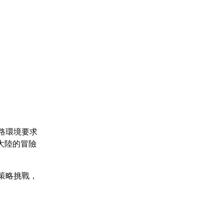
路環境要求
大陸的冒險
策略挑戰，