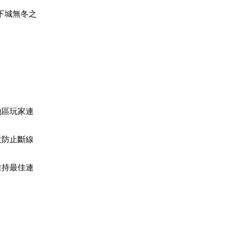
下城無冬之
地區玩家連
效防止斷線
維持最佳連