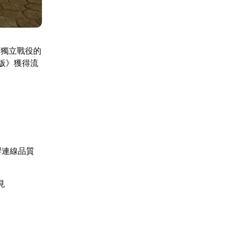
大獨立戰役的
版》獲得流
響連線品質
見