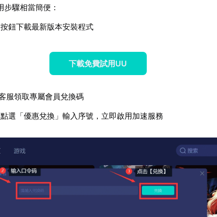
用步驟相當簡便：
方按鈕下載最新版本安裝程式
下載免費試用UU
客服領取專屬會員兌換碼
面點選「優惠兌換」輸入序號，立即啟用加速服務