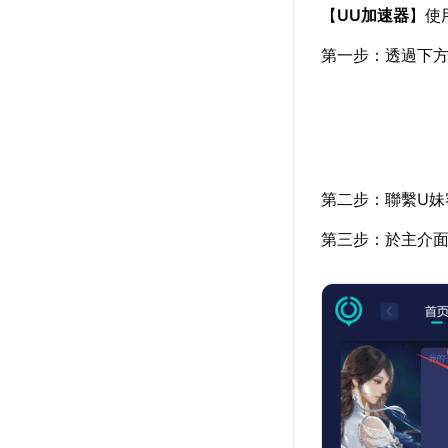
【
UU加速器
】使
第一步：透過下
第二步：聯繫U妹
第三步：於主介