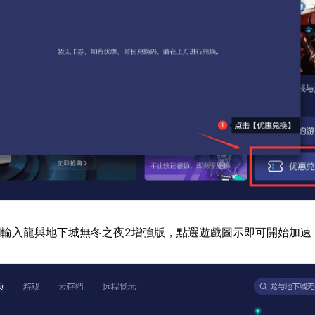
輸入龍與地下城無冬之夜2增強版，點選遊戲圖示即可開始加速