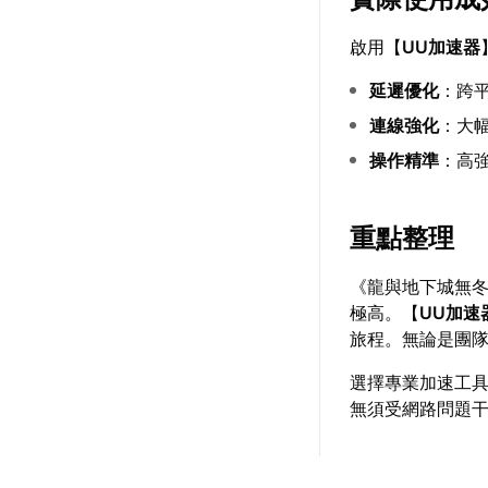
啟用【
UU加速器
延遲優化
：跨
連線強化
：大
操作精準
：高
重點整理
《龍與地下城無冬
極高。【
UU加速
旅程。無論是團
選擇專業加速工
無須受網路問題