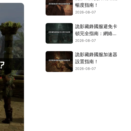
暢度指南！
2026-08-07
詭影藏鋒國服避免卡
頓完全指南：網絡優
化與解決技巧！
2026-08-07
詭影藏鋒國服加速器
設置指南！
2026-08-07