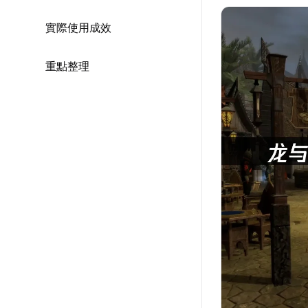
實際使用成效
重點整理