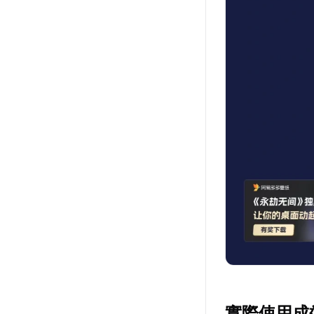
實際使用成