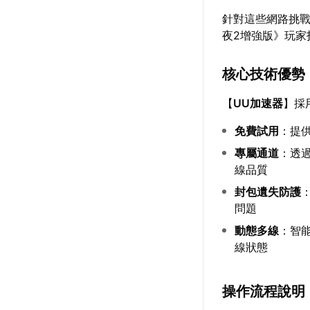
針對這些網路挑
夜2增強版》玩家
核心技術優勢
【
UU加速器
】採
免費試用
：提
專屬通道
：透
線品質
封包遺失防護
問題
動態多線
：智
線狀態
操作流程說明