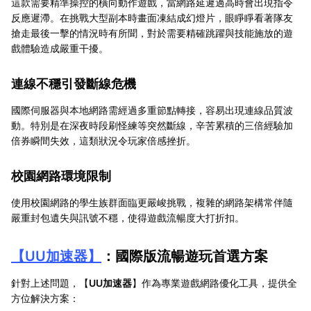
這款需要精準操控的橫向動作遊戲，當網路延遲過高時會出現指令
反應遲滯。在挑戰大型副本時畫面凍結成幻燈片，眼睜睜看著隊友
搶走最後一擊的情況時有所聞，對於需要精確跳躍與技能施放的遊
戲體驗造成嚴重干擾。
連線不穩引發斷線危機
國際伺服器與本地網路需經過多重節點轉接，容易出現連線品質波
動。特別是在深夜時段刷怪練等突然斷線，辛苦累積的三倍經驗加
倍券瞬間失效，這類狀況令玩家倍感挫折。
校園網路環境限制
使用校園網路的學生族群面臨更嚴峻挑戰，複雜的網路架構常伴隨
嚴重封包遺失與訊號不穩，使得遊戲流暢度大打折扣。
【
UU加速器
】
：國際版流暢遊玩首選方案
針對上述問題，【
UU加速器
】作為專業遊戲網路優化工具，提供全
方位解決方案：