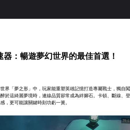
速器：暢遊夢幻世界的最佳首選！
幻世界「夢之形」中，玩家能重塑英雄記憶打造專屬戰士，獨自
沉醉於這綺麗夢境時，連線品質卻常成為絆腳石。卡頓、斷線、
浸感，更可能讓關鍵時刻功虧一簣。