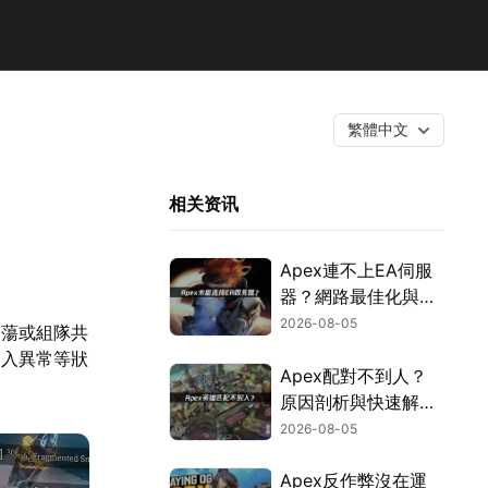
繁體中文
相关资讯
Apex連不上EA伺服
器？網路最佳化與疑
難排解全攻略！
2026-08-05
闖蕩或組隊共
登入異常等狀
Apex配對不到人？
原因剖析與快速解決
方式！
2026-08-05
Apex反作弊沒在運