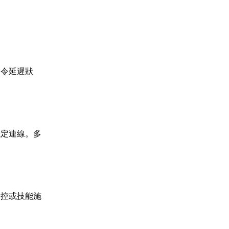
指令延遲狀
穩定連線。多
失控或技能施