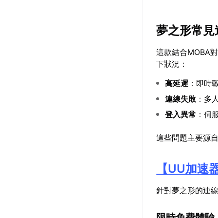
夢之形常見
這款結合MOBA
下狀況：
高延遲
：即時
連線失敗
：多
登入異常
：伺
這些問題主要源
【
UU加速
針對夢之形的連
限時免費體驗