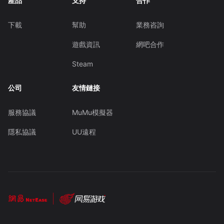
產品
支持
合作
下載
幫助
業務咨詢
遊戲資訊
網吧合作
Steam
公司
友情鏈接
服務協議
MuMu模擬器
隱私協議
UU遠程