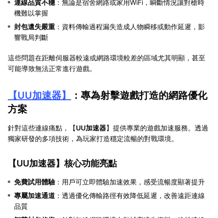
連線品質不穩
：無論是宿舍網路或家用WiFi，瞬斷情況讓對槍時
機難以掌握
封包遺失嚴重
：資料傳輸過程漏失造成人物瞬移或動作延遲，影
響戰局判斷
這些問題在距離伺服器較遠或網路環境較差的區域尤其明顯，甚至
可能導致無法正常進行遊戲。
【
UU加速器
】
：專為射擊遊戲打造的網路優化
方案
針對這些連線痛點，【
UU加速器
】提供專業的遊戲加速服務。透過
獨家研發的多項技術，為玩家打造穩定流暢的對戰環境。
【
UU加速器
】核心功能亮點
免費試用體驗
：用戶可立即體驗加速效果，感受流暢度顯著提升
專屬加速通道
：透過優化傳輸路徑有效降低延遲，改善遠距連線
品質