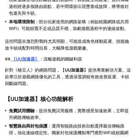
過程經過多個路由節點，若中間環節出現壅塞或故障，將導致封
包遺失與卡頓。
本地環境限制
：部分玩家使用的網路架構（例如校園網路或共用
WiFi）可能頻寬不足或品質不穩，加劇遊戲過程中的連線波動。
這些問題在激烈對戰時尤其明顯，可能造成角色移動延遲、技能施
放卡頓或配對時間拉長，大幅降低遊戲樂趣。
##
【
UU加速器
】
：流暢遊戲的關鍵利器
針對《槍豆人》的網路問題，【
UU加速器
】提供專業解決方案。這
款專注於遊戲網路優化的工具，透過深度調校有效改善延遲、卡頓
與斷線問題。
【
UU加速器
】核心功能解析
免費試用體驗
：提供免費試用服務，實際感受加速效果，立即提
升網路傳輸效率。
智慧路由與封包保護
：運用智能路由技術自動選擇最佳傳輸路
徑，強化連線穩定性。獨家封包保護機制專門應對WiFi或校園網