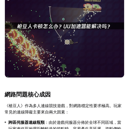
網路問題核心成因
《槍豆人》作為多人連線競技遊戲，對網路穩定性要求極高。玩家
常見的連線障礙主要來自兩大因素：
跨區伺服器連線瓶頸
：由於遊戲伺服器分佈於全球不同區域，當
玩家連線至地理距離較遠的節點時，容易產生高延遲。資料傳輸