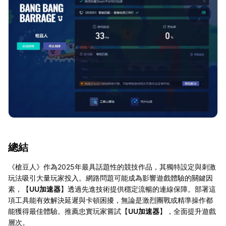
總結
《槍豆人》作為2025年最具話題性的競技作品，其獨特設定與刺激
玩法吸引大量玩家投入。網路問題可能成為影響遊戲體驗的關鍵因
素，【
UU加速器
】透過先進技術提供穩定流暢的連線保障。部署這
項工具能有效解決延遲與卡頓困擾，無論是激烈團戰或精準操作都
能獲得最佳體驗。推薦忠實玩家嘗試【
UU加速器
】，全面提升遊戲
層次。