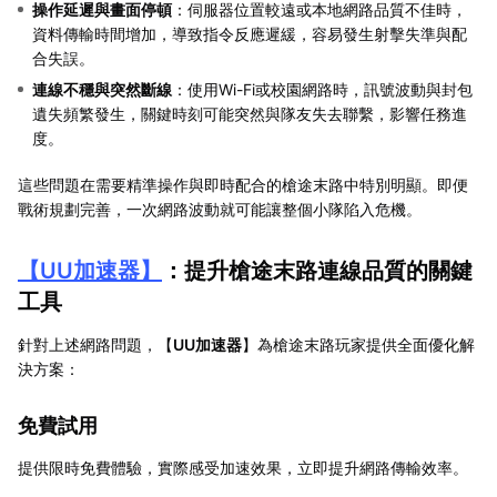
操作延遲與畫面停頓
：伺服器位置較遠或本地網路品質不佳時，
資料傳輸時間增加，導致指令反應遲緩，容易發生射擊失準與配
合失誤。
連線不穩與突然斷線
：使用Wi-Fi或校園網路時，訊號波動與封包
遺失頻繁發生，關鍵時刻可能突然與隊友失去聯繫，影響任務進
度。
這些問題在需要精準操作與即時配合的槍途末路中特別明顯。即便
戰術規劃完善，一次網路波動就可能讓整個小隊陷入危機。
【
UU加速器
】
：提升槍途末路連線品質的關鍵
工具
針對上述網路問題，【
UU加速器
】為槍途末路玩家提供全面優化解
決方案：
免費試用
提供限時免費體驗，實際感受加速效果，立即提升網路傳輸效率。