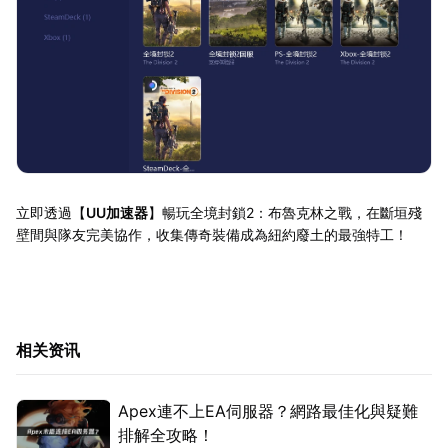
立即透過【
UU加速器
】暢玩全境封鎖2：布魯克林之戰，在斷垣殘
壁間與隊友完美協作，收集傳奇裝備成為紐約廢土的最強特工！
相关资讯
Apex連不上EA伺服器？網路最佳化與疑難
排解全攻略！