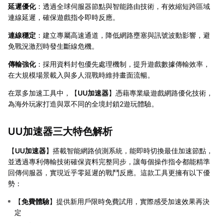
延遲優化
：透過全球伺服器節點與智能路由技術，有效縮短跨區域
連線延遲，確保遊戲指令即時反應。
連線穩定
：建立專屬高速通道，降低網路壅塞與訊號波動影響，避
免戰況激烈時發生斷線危機。
傳輸強化
：採用資料封包優先處理機制，提升遊戲數據傳輸效率，
在大規模場景載入與多人混戰時維持畫面流暢。
在眾多加速工具中，【
UU加速器
】憑藉專業級遊戲網路優化技術，
為海外玩家打造與眾不同的全境封鎖2遊玩體驗。
UU加速器三大特色解析
【
UU加速器
】搭載智能網路偵測系統，能即時切換最佳加速節點，
並透過專利傳輸技術確保資料完整同步，讓每個操作指令都能精準
回傳伺服器，實現近乎零延遲的戰鬥反應。這款工具更擁有以下優
勢：
【
免費體驗
】提供新用戶限時免費試用，實際感受加速效果再決
定