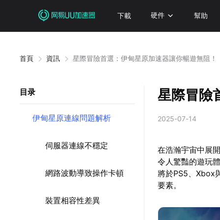
下載
硬件
幫助
首頁
資訊
星際冒險首選：伊甸星原加速器讓你暢遊無阻！
星際冒險
目录
伊甸星原連線問題解析
2025-07-14
伺服器連線不穩定
在浩瀚宇宙中展
令人驚豔的遊玩體
網路波動導致操作卡頓
將於PS5、Xb
要素。
裝置相容性差異