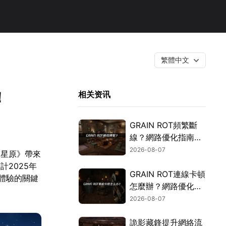
繁體中文
！
相关资讯
GRAIN ROT頻繁斷
線？網路優化指南一
次搞定！
2026-08-07
甸星原》帶來
2025年
GRAIN ROT連線卡頓
響體驗的關鍵
怎麼辦？網路優化這
樣解決！
2026-08-07
詭影藏鋒提升網絡流