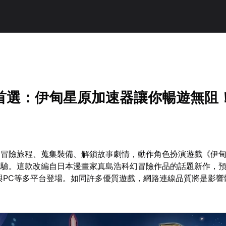
首選：伊甸星原加速器讓你暢遊無阻
開冒險旅程、蒐集裝備、解鎖故事劇情，動作角色扮演遊戲《伊
驗。這款改編自日本漫畫家真島浩科幻冒險作品的話題新作，預計
ox與PC等多平台登場。如同許多優質遊戲，網路連線品質將是影