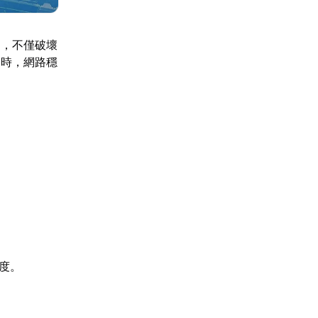
題，不僅破壞
鬥時，網路穩
度。