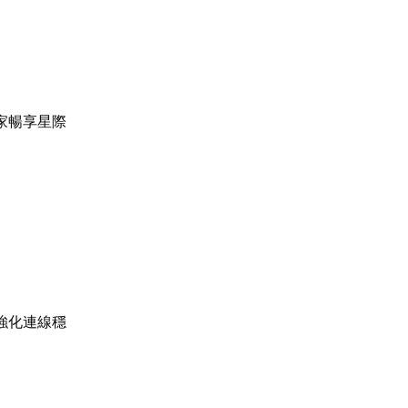
家暢享星際
強化連線穩