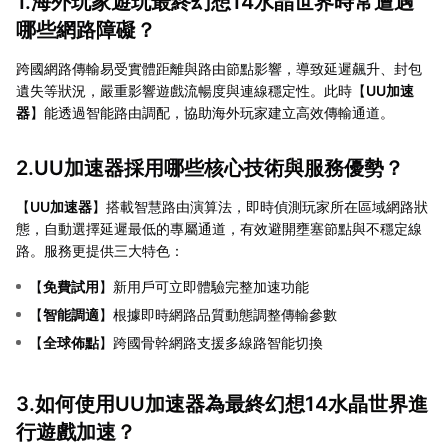
1.海外玩家遊玩最終幻想14水晶世界時常遭遇
哪些網路障礙？
跨國網路傳輸易受實體距離與路由節點影響，導致延遲飆升、封包
遺失等狀況，嚴重影響遊戲流暢度與連線穩定性。此時【
UU加速
器
】能透過智能路由調配，協助海外玩家建立高效傳輸通道。
2.UU加速器採用哪些核心技術與服務優勢？
【
UU加速器
】搭載智慧路由演算法，即時偵測玩家所在區域網路狀
態，自動選擇延遲最低的專屬通道，有效避開壅塞節點與不穩定線
路。服務更提供三大特色：
【
免費試用
】新用戶可立即體驗完整加速功能
【
智能調適
】根據即時網路品質動態調整傳輸參數
【
全球佈點
】跨國骨幹網路支援多線路智能切換
3.如何使用UU加速器為最終幻想14水晶世界進
行遊戲加速？