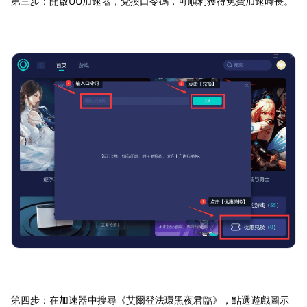
第三步：開啟UU加速器，兌換口令碼，可順利獲得免費加速時長。
第四步：在加速器中搜尋《艾爾登法環黑夜君臨》，點選遊戲圖示