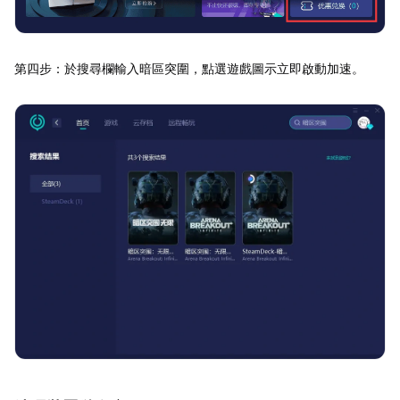
第四步：於搜尋欄輸入暗區突圍，點選遊戲圖示立即啟動加速。