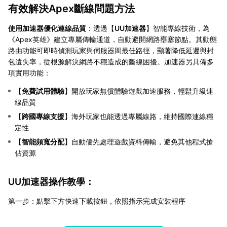
有效解決Apex斷線問題方法
使用加速器優化連線品質
：透過【
UU加速器
】智能專線技術，為
《Apex英雄》建立專屬傳輸通道，自動避開網路壅塞節點。其動態
路由功能可即時偵測玩家與伺服器間最佳路徑，顯著降低延遲與封
包遺失率，從根源解決網路不穩造成的斷線困擾。加速器另具備多
項實用功能：
【
免費試用體驗
】開放玩家無償體驗遊戲加速服務，輕鬆升級連
線品質
【
跨國專線支援
】海外玩家也能透過專屬線路，維持國際連線穩
定性
【
智能頻寬分配
】自動優先處理遊戲資料傳輸，避免其他程式搶
佔資源
UU加速器操作教學：
第一步：點擊下方快速下載按鈕，依照指示完成安裝程序