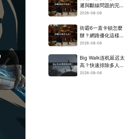
遲與斷線問題的完整
解決指南！
2026-08-06
街霸6一直卡頓怎麼
辦？網路優化這樣解
決！
2026-08-06
Big Walk连机延迟太
高？快速排除多人游
玩卡顿困扰！
2026-08-06