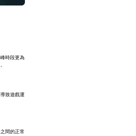
高峰時段更為
制。
能導致遊戲運
器之間的正常