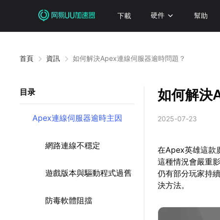
下載
硬件
幫助
首頁
資訊
如何解決Apex連線伺服器逾時問題？
如何解決
目录
Apex連線伺服器逾時主因
2025-07-23
網路連線不穩定
在Apex英雄這
這種情況會嚴重影
遊戲版本與驅動程式過舊
仍有部分玩家持續
決方法。
防毒軟體阻擋