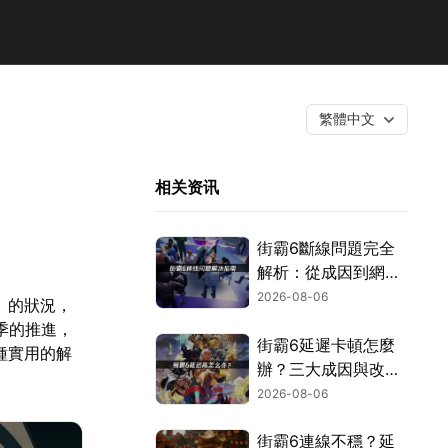
繁體中文
相关资讯
街霸6斷線問題完全
解析：從成因到網路
優化的實用攻略！
2026-08-06
」的狀況，
季的推進，
街霸6延遲卡頓怎麼
種實用的解
辦？三大成因與改善
對策！
2026-08-06
街霸6連線不穩？延