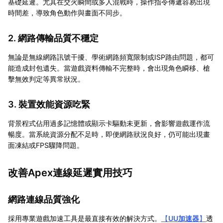
基礎延遲。尤其在交火瞬間或多人混戰時，操作指令傳遞容易出現
時間差，導致角色動作與畫面不同步。
2. 網路傳輸品質不穩定
無論是無線網路訊號干擾、學術網路頻寬限制或ISP路由問題，都可
能造成封包遺失。當遊戲資料傳輸不完整時，會出現角色瞬移、槍
擊無效判定等異常狀況。
3. 裝置效能資源吃緊
背景程式佔用過多記憶體或顯示卡驅動未更新，會影響遊戲運作流
暢度。當系統資源分配不足時，即便網路狀況良好，仍可能出現畫
面凍結或FPS驟降問題。
改善Apex連線延遲實用技巧
網路連線品質強化
採用專業遊戲加速工具是最直接有效的解決方式。
【
UU加速器
】
透