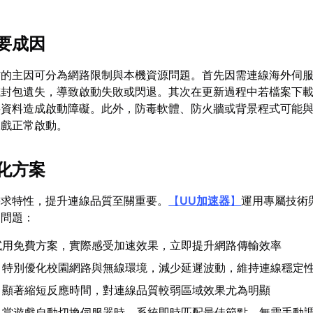
要成因
作的主因可分為網路限制與本機資源問題。首先因需連線海外伺
或封包遺失，導致啟動失敗或閃退。其次在更新過程中若檔案下
要資料造成啟動障礙。此外，防毒軟體、防火牆或背景程式可能
遊戲正常啟動。
化方案
需求特性，提升連線品質至關重要。
【
UU加速器
】
運用專屬技術
關問題：
試用免費方案，實際感受加速效果，立即提升網路傳輸效率
：特別優化校園網路與無線環境，減少延遲波動，維持連線穩定
：顯著縮短反應時間，對連線品質較弱區域效果尤為明顯
：當遊戲自動切換伺服器時，系統即時匹配最佳節點，無需手動