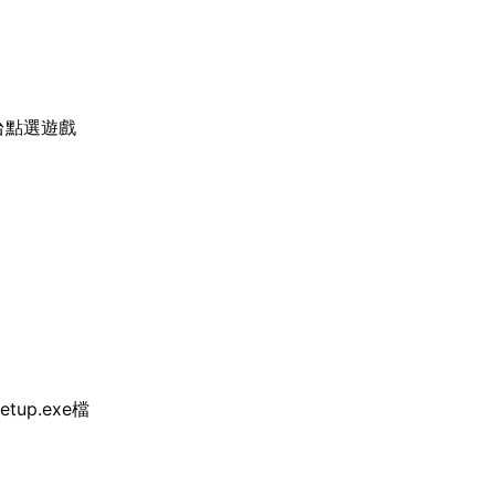
台點選遊戲
tup.exe檔