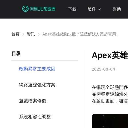
下載
硬件
幫助
首頁
資訊
Apex英雄啟動失敗？這些解決方案超實用！
Apex
目录
啟動異常主要成因
2025-08-04
網路連線強化方案
在暢玩全球熱門多
品需穩定連線海
遊戲檔案修復
在啟動畫面，確
系統相容性調整