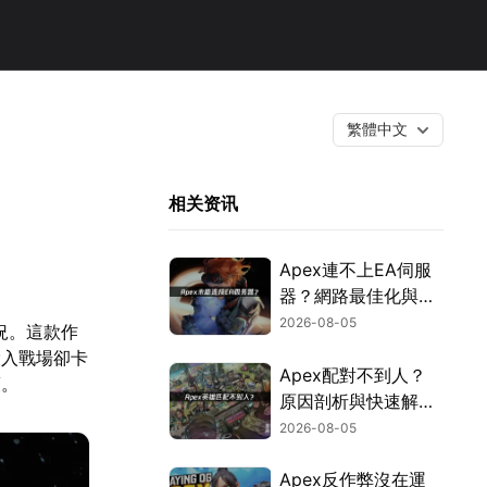
繁體中文
相关资讯
Apex連不上EA伺服
器？網路最佳化與疑
難排解全攻略！
2026-08-05
況。這款作
投入戰場卻卡
Apex配對不到人？
策。
原因剖析與快速解決
方式！
2026-08-05
Apex反作弊沒在運