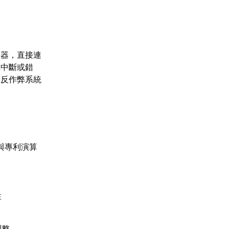
服器，直接連
載中斷或錯
與反作弊系統
與專利演算
性
調整