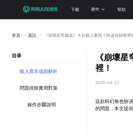
下載
硬件
幫助
首頁
資訊
《崩壞星穹鐵道》卡在載入畫面？快速排除教學
《崩壞星
目录
裡！
載入異常成因解析
2025-04-23
問題排除實用對策
這款科幻角色扮
操作步驟說明
的問題，本文提