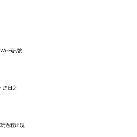
-Fi訊號
・煙日之
遊玩過程出現