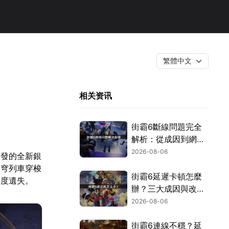
繁體中文
相关资讯
街霸6斷線問題完全
解析：從成因到網路
優化的實用攻略！
2026-08-06
研發的全新銀
星穹列車穿梭
街霸6延遲卡頓怎麼
進度遺失。
辦？三大成因與改善
對策！
2026-08-06
街霸6連線不穩？延