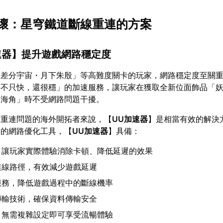
壞：星穹鐵道斷線重連的方案
速器
】提升遊戲網路穩定度
「差分宇宙・月下朱殷」等高難度關卡的玩家，網路穩定度至關
「不只快，還很穩」的加速服務，讓玩家在獲取全新位面飾品「
的海角」時不受網路問題干擾。
線重連問題的海外開拓者來說，【
UU加速器
】是相當有效的解決
發的網路優化工具，【
UU加速器
】具備：
，讓玩家實際體驗消除卡頓、降低延遲的效果
連線路徑，有效減少遊戲延遲
服務，降低遊戲過程中的斷線機率
傳輸技術，確保資料傳輸安全
，無需複雜設定即可享受流暢體驗