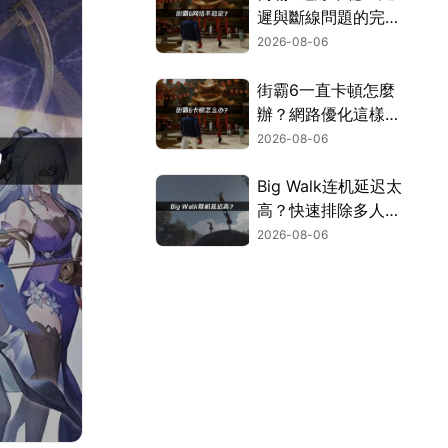
遲與斷線問題的完整
解決指南！
2026-08-06
街霸6一直卡頓怎麼
辦？網路優化這樣解
決！
2026-08-06
Big Walk连机延迟太
高？快速排除多人游
玩卡顿困扰！
2026-08-06