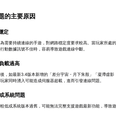
題的主要原因
不穩定
為需要持續連線的手遊，對網路穩定度要求較高。當玩家所處的Wi
或行動數據訊號不佳時，容易導致遊戲連線中斷。
器負載過高
後，如最新3.4版本新增的「差分宇宙・月下朱殷」「凝滯虛影
量玩家同時湧入可能造成伺服器超載，進而引發連線問題。
性或系統問題
格較低或系統版本過舊，可能無法完整支援遊戲最新功能，導致