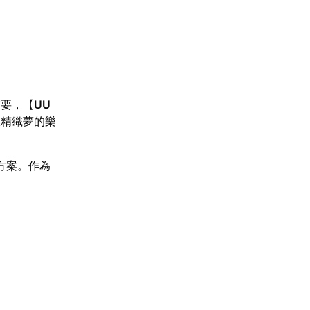
重要，【
UU
妖精織夢的樂
方案。作為