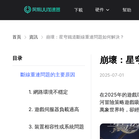
下載
硬件
幫助
首頁
資訊
崩壞：星穹鐵道斷線重連問題如何解決？
崩壞：星
目录
斷線重連問題的主要原因
2025-07-01
1. 網路環境不穩定
在2025年的遊
河冒險策略遊戲
2. 遊戲伺服器負載過高
萬象世界時，卻
3. 裝置相容性或系統問題