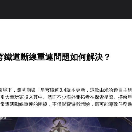
穹鐵道斷線重連問題如何解決？
戲環境下，隨著崩壞：星穹鐵道3.4版本更新，這款由米哈遊自主
吸引大量玩家投入其中。然而不少海外開拓者在探索星際、搭乘
經常遭遇斷線重連的困擾，不僅影響遊戲體驗，還可能導致任務