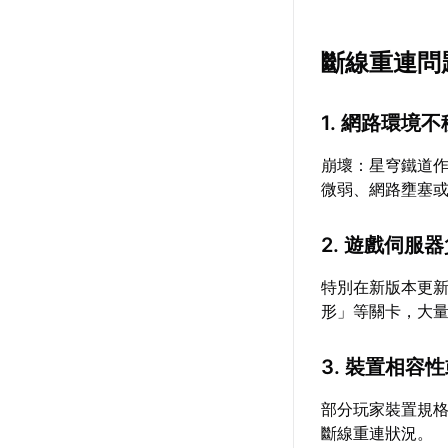
斷線重連問
1. 網路環境
崩壞：星穹鐵道作
微弱、網路壅塞
2. 遊戲伺服
特別在新版本更新
形」等關卡，大
3. 裝置相容
部分玩家裝置規
斷線重連狀況。