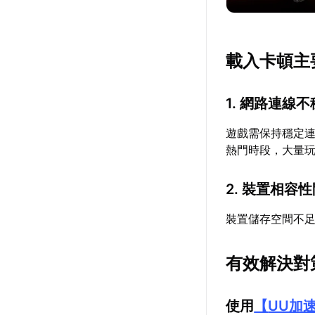
載入卡頓主
1. 網路連線不
遊戲需保持穩定
熱門時段，大量
2. 裝置相容
裝置儲存空間不
有效解決對
使用
【
UU加