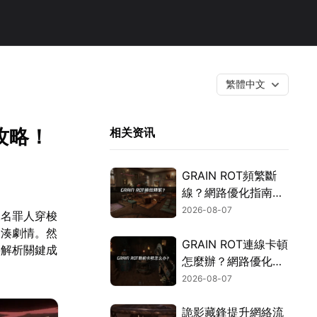
繁體中文
攻略！
相关资讯
GRAIN ROT頻繁斷
線？網路優化指南一
次搞定！
2026-08-07
二名罪人穿梭
緊湊劇情。然
GRAIN ROT連線卡頓
將解析關鍵成
怎麼辦？網路優化這
樣解決！
2026-08-07
詭影藏鋒提升網絡流