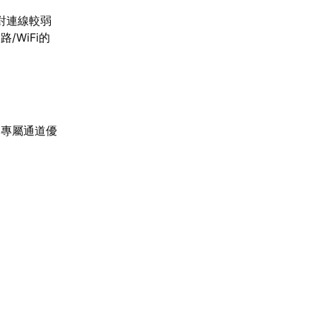
對連線較弱
WiFi的
；專屬通道優