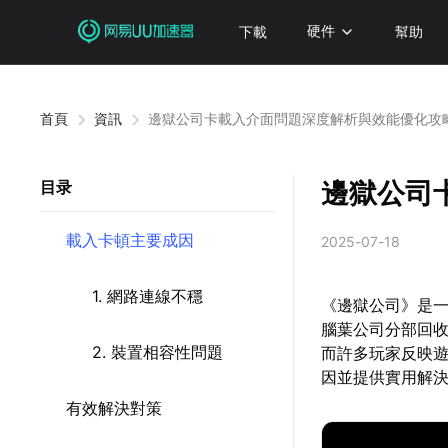
下載
硬件
幫助
首頁
資訊
邊獄公司卡載入介面問題深度解析與效能優化攻
邊獄公司
目录
載入卡頓主要成因
2025-07-18
1. 網路連線不穩
《邊獄公司》是
腦葉公司分部回
2. 裝置相容性問題
而許多玩家反映
因並提供實用解
有效解決對策