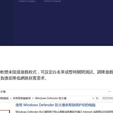
毒軟體未阻擋遊戲程式，可設定白名單或暫時關閉測試。調降遊
體負擔並降低網路頻寬需求。