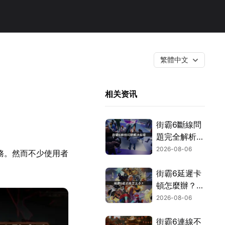
繁體中文
相关资讯
街霸6斷線問
題完全解析：
從成因到網路
2026-08-06
務。然而不少使用者
優化的實用攻
略！
街霸6延遲卡
頓怎麼辦？三
大成因與改善
2026-08-06
對策！
街霸6連線不