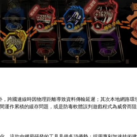
外，跨國連線時因物理距離導致資料傳輸延遲；其次本地網路環
長時間運作累積的緩存問題，或是防毒軟體誤判遊戲程式為威脅而
化。這款由網易研發的工具具備多項優勢：採用專利加速技術建