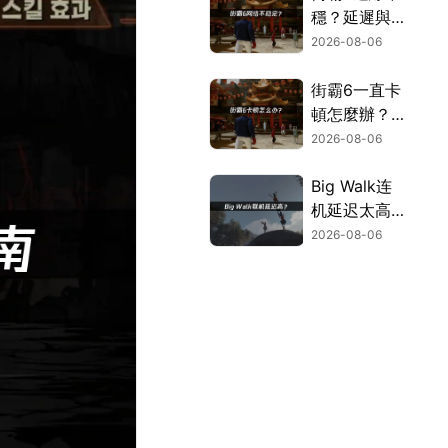
穩？延遲與斷
線問題的完整
2026-08-06
解決指南！
街霸6一直卡
頓怎麼辦？網
路優化這樣解
2026-08-06
決！
Big Walk连
机延迟太高？
快速排除多人
2026-08-06
游玩卡顿困
扰！