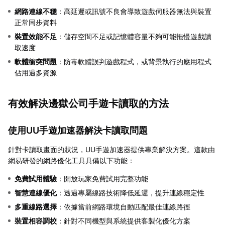
網路連線不穩
：高延遲或訊號不良會導致遊戲伺服器無法與裝置
正常同步資料
裝置效能不足
：儲存空間不足或記憶體容量不夠可能拖慢遊戲讀
取速度
軟體衝突問題
：防毒軟體誤判遊戲程式，或背景執行的應用程式
佔用過多資源
有效解決邊獄公司手遊卡讀取的方法
使用UU手遊加速器解決卡讀取問題
針對卡讀取畫面的狀況，UU手遊加速器提供專業解決方案。這款由
網易研發的網路優化工具具備以下功能：
免費試用體驗
：開放玩家免費試用完整功能
智慧連線優化
：透過專屬線路技術降低延遲，提升連線穩定性
多重線路選擇
：依據當前網路環境自動匹配最佳連線路徑
裝置相容調校
：針對不同機型與系統提供客製化優化方案