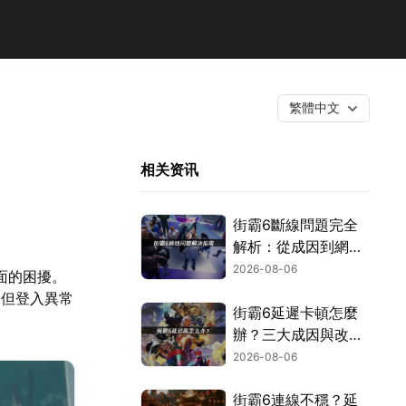
繁體中文
相关资讯
街霸6斷線問題完全
解析：從成因到網路
優化的實用攻略！
2026-08-06
面的困擾。
，但登入異常
街霸6延遲卡頓怎麼
辦？三大成因與改善
對策！
2026-08-06
街霸6連線不穩？延