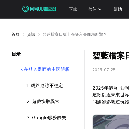
下載
硬件
幫助
首頁
資訊
碧藍檔案日版卡在登入畫面怎麼辦？
碧藍檔案
目录
卡在登入畫面的主因解析
2025-07-25
1. 網路連線不穩定
2025年隨著《
這款以近未來世
2. 遊戲快取異常
問題卻影響遊玩
3. Google服務缺失