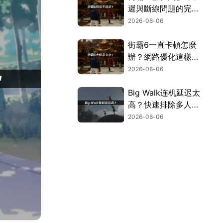
遲與斷線問題的完整
解決指南！
2026-08-06
街霸6一直卡頓怎麼
辦？網路優化這樣解
決！
2026-08-06
Big Walk连机延迟太
高？快速排除多人游
玩卡顿困扰！
2026-08-06