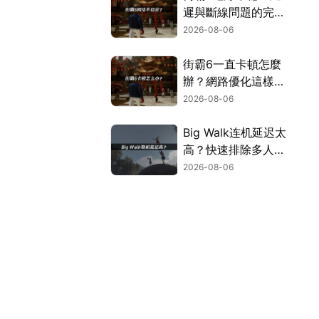
遲與斷線問題的完整
解決指南！
2026-08-06
街霸6一直卡頓怎麼
辦？網路優化這樣解
決！
2026-08-06
Big Walk连机延迟太
高？快速排除多人游
玩卡顿困扰！
2026-08-06