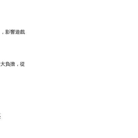
高，影響遊戲
較大負擔，從
案