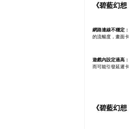
《碧藍幻想 
網路連線不穩定
的流暢度，畫面
遊戲內設定過高
而可能引發延遲
《碧藍幻想 