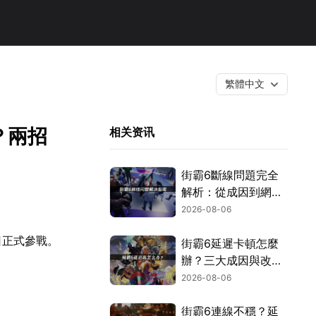
繁體中文
辦？兩招
相关资讯
街霸6斷線問題完全
解析：從成因到網路
優化的實用攻略！
2026-08-06
6日正式參戰。
街霸6延遲卡頓怎麼
辦？三大成因與改善
對策！
2026-08-06
街霸6連線不穩？延