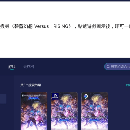
尋《碧藍幻想 Versus：RISING》，點選遊戲圖示後，即可