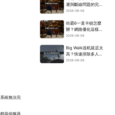
遲與斷線問題的完整
解決指南！
2026-08-06
街霸6一直卡頓怎麼
辦？網路優化這樣解
決！
2026-08-06
Big Walk连机延迟太
高？快速排除多人游
玩卡顿困扰！
2026-08-06
致系統無法完
遊戲與伺服器