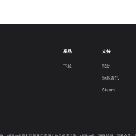
產品
支持
下載
幫助
遊戲資訊
Steam
務
-
網易遊戲隱私政策及兒童個人信息保護規則
-
網易遊戲
-
聯繫我們
-
商務合作
-