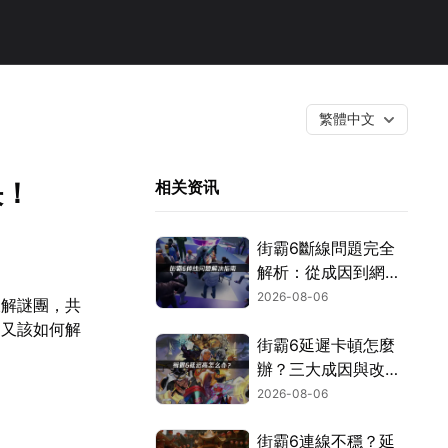
繁體中文
決！
相关资讯
街霸6斷線問題完全
解析：從成因到網路
優化的實用攻略！
2026-08-06
破解謎團，共
？又該如何解
街霸6延遲卡頓怎麼
辦？三大成因與改善
對策！
2026-08-06
街霸6連線不穩？延