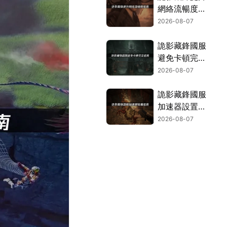
網絡流暢度指
南！
2026-08-07
詭影藏鋒國服
避免卡頓完全
指南：網絡優
2026-08-07
化與解決技
巧！
詭影藏鋒國服
加速器設置指
南！
2026-08-07