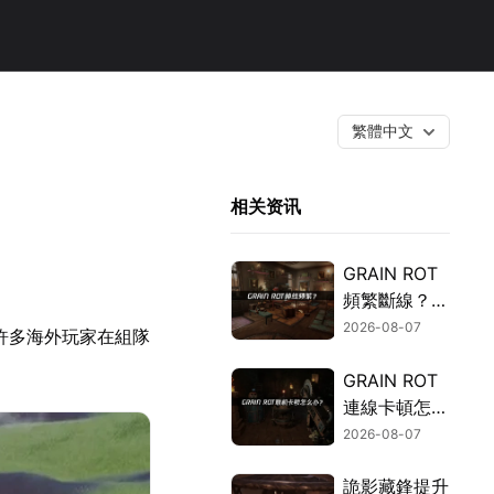
繁體中文
相关资讯
GRAIN ROT
頻繁斷線？網
路優化指南一
2026-08-07
許多海外玩家在組隊
次搞定！
GRAIN ROT
連線卡頓怎麼
辦？網路優化
2026-08-07
這樣解決！
詭影藏鋒提升