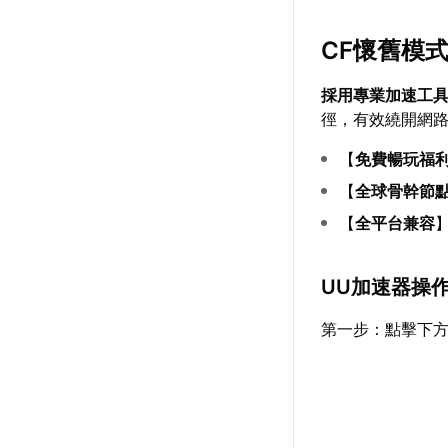
CF懷舊模
採用專業加速工
徑，有效繞開網
【
免費暢玩福
【
全球骨幹節
【
全平台兼容
UU加速器操
第一步：點擊下