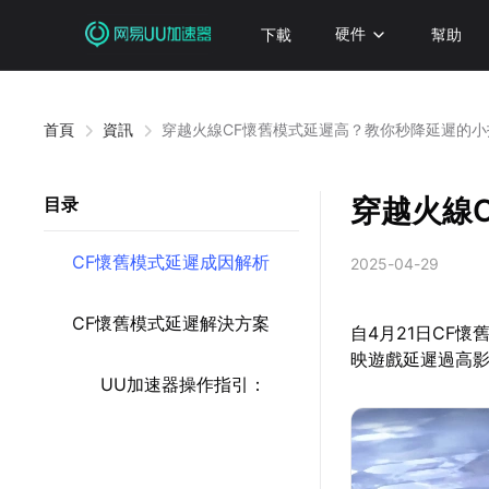
下載
硬件
幫助
首頁
資訊
穿越火線CF懷舊模式延遲高？教你秒降延遲的小
穿越火線
目录
CF懷舊模式延遲成因解析
2025-04-29
CF懷舊模式延遲解決方案
自4月21日CF
映遊戲延遲過高
UU加速器操作指引：