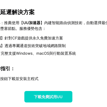
式延遲解決方案
具
：推薦使用【
UU加速器
】內建智能路由偵測技術，自動選擇最
路壅塞節點。服務優勢包含：
利
】針對CF遊戲提供永久免費加速方案
點
】透過專屬通道技術突破地域網路限制
】完整支援Windows、macOS與行動裝置系統
作指引
：
方按鈕下載並安裝主程式
下載免費試用UU