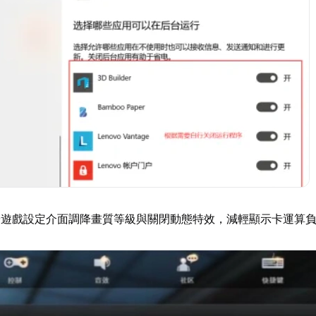
於遊戲設定介面調降畫質等級與關閉動態特效，減輕顯示卡運算