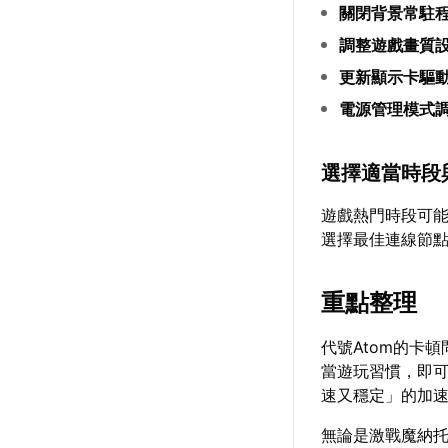
關閉背景常駐
調整遊戲畫質
更新顯示卡驅
電源管理模式
選擇適當時段
遊戲熱門時段可
選擇最佳連線節
重點整理
代號Atom的卡
當遊玩習慣，即
速又穩定」的加
無論是激戰魔納