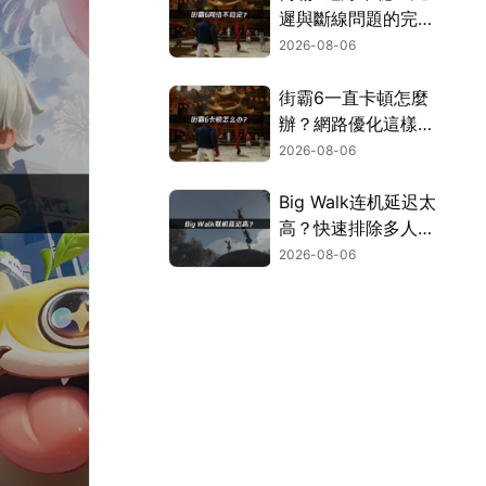
遲與斷線問題的完整
解決指南！
2026-08-06
街霸6一直卡頓怎麼
辦？網路優化這樣解
決！
2026-08-06
Big Walk连机延迟太
高？快速排除多人游
玩卡顿困扰！
2026-08-06