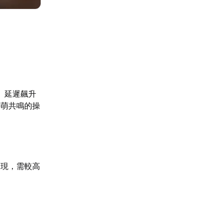
、延遲飆升
特萌共鳴的操
呈現，需較高