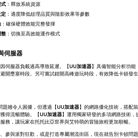
程式
：釋放系統資源
設定
：適度降低紋理品質與陰影效果等參數
動
：確保硬體效能完整發揮
調整
：切換至高效能運作模式
與伺服器
能因伺服器負載過高導致延遲。【
UU加速器
】具備智能分析功能
點避開壅塞時段。另可嘗試錯開高峰遊玩時段，有效降低卡頓發
頓問題雖令人困擾，但透過【
UU加速器
】的網路優化技術，搭配
可獲得流暢體驗。【
UU加速器
】運用獨家研發的多項網路技術，
速服務，讓玩家在托托比亞世界與艾特萌的冒險旅程更加順暢。
托、參與派對狂歡，或是打造專屬潮流街區，現在就告別卡頓問