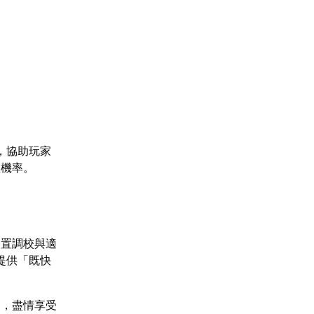
，協助玩家
生機率。
裝置調校與適
提供「既快
題，盡情享受