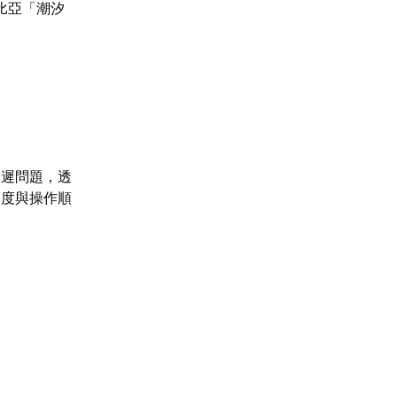
比亞「潮汐
延遲問題，透
定度與操作順