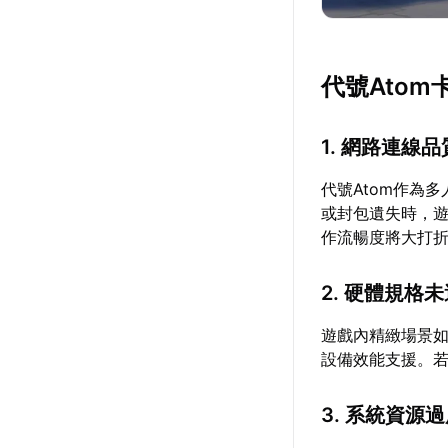
代號Ato
1. 網路連線
代號Atom作為
或封包遺失時，
作流暢度將大打
2. 硬體規格
遊戲內精緻場景
設備效能支援。
3. 系統資源