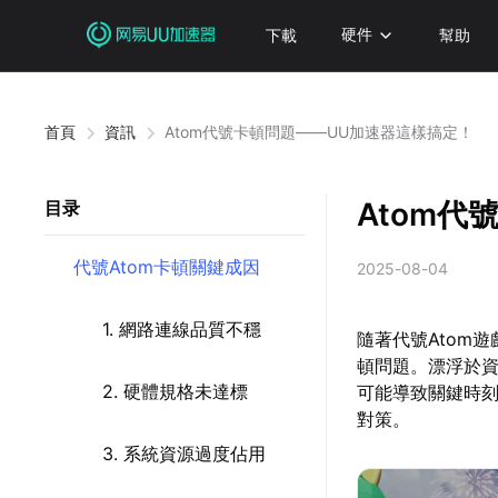
下載
硬件
幫助
首頁
資訊
Atom代號卡頓問題——UU加速器這樣搞定！
Atom
目录
代號Atom卡頓關鍵成因
2025-08-04
1. 網路連線品質不穩
隨著代號Atom
頓問題。漂浮於
2. 硬體規格未達標
可能導致關鍵時刻
對策。
3. 系統資源過度佔用