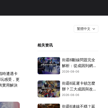
繁體中文
相关资讯
街霸6斷線問題完全
解析：從成因到網路
優化的實用攻略！
2026-08-06
戲時遭遇卡
遊玩感受，更
街霸6延遲卡頓怎麼
供實用解決
辦？三大成因與改善
對策！
2026-08-06
街霸6連線不穩？延