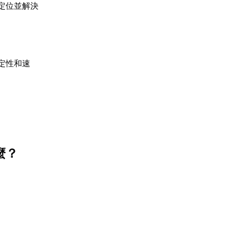
定位並解決
定性和速
麼？