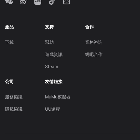
產品
支持
合作
下載
幫助
業務咨詢
遊戲資訊
網吧合作
Steam
公司
友情鏈接
服務協議
MuMu模擬器
隱私協議
UU遠程