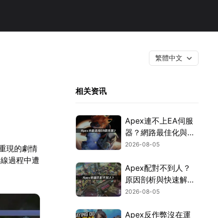
繁體中文
相关资讯
Apex連不上EA伺服
器？網路最佳化與疑
難排解全攻略！
2026-08-05
整重現的劇情
連線過程中遭
Apex配對不到人？
原因剖析與快速解決
方式！
2026-08-05
Apex反作弊沒在運