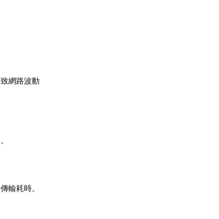
導致網路波動
降。
加傳輸耗時。