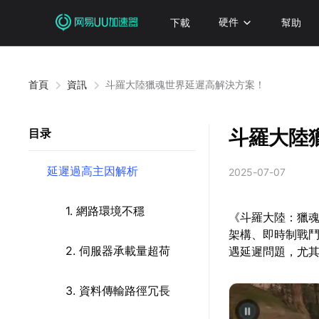
下載
硬件
幫助
首頁
資訊
斗羅大陸獵魂世界延遲高解決方案！
斗羅大陸
目录
延遲過高主因解析
2025-07-07
1. 網路環境不穩
《斗羅大陸：獵魂
架構、即時制戰
2. 伺服器承載量超荷
遇延遲問題，尤
3. 資料傳輸路徑冗長