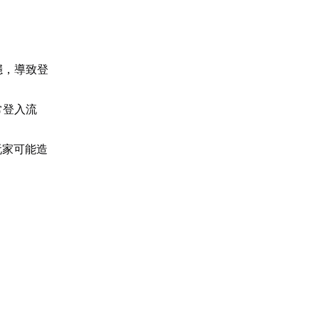
穩，導致登
常登入流
玩家可能造