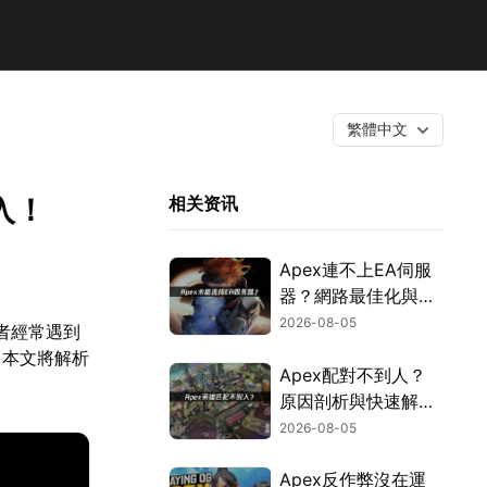
繁體中文
入！
相关资讯
Apex連不上EA伺服
器？網路最佳化與疑
難排解全攻略！
2026-08-05
用者經常遇到
。本文將解析
Apex配對不到人？
原因剖析與快速解決
方式！
2026-08-05
Apex反作弊沒在運