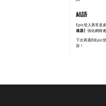
結語
Epic登入異常
速器
】強化網路
下次再遇到Epi
容！