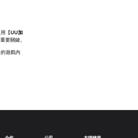
使用【
UU加
的重要關鍵。
富的遊戲內
合作
公司
友情鏈接