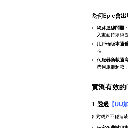
為何Epic會
網路連線問題
入畫面持續轉
用戶端版本過
程。
伺服器負載過
成伺服器超載
實測有效的E
1. 透過
【
UU
針對網路不穩造
玩家免費試用