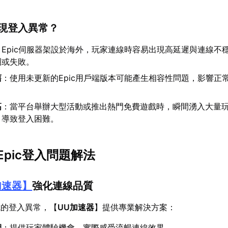
出現登入異常？
：Epic伺服器架設於海外，玩家連線時容易出現高延遲與連線不
圈或失敗。
舊
：使用未更新的Epic用戶端版本可能產生相容性問題，影響正
高
：當平台舉辦大型活動或推出熱門免費遊戲時，瞬間湧入大量
，導致登入困難。
pic登入問題解法
加速器
】
強化連線品質
成的登入異常，【
UU加速器
】提供專業解決方案：
期
：提供玩家體驗機會，實際感受流暢連線效果。