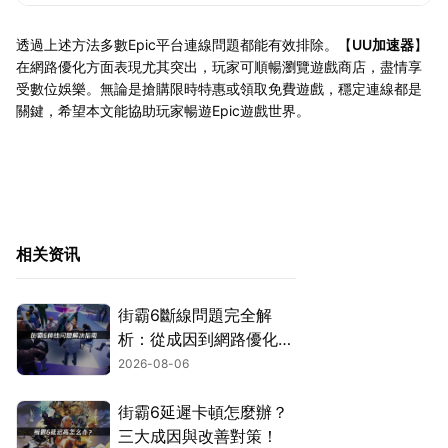
透過上述方法多數Epic平台連線問題都能有效排除。【
UU加速器
】
在網路優化方面表現尤其突出，玩家可順暢瀏覽遊戲商店，盡情享
受數位娛樂。無論是搶購限時特惠或領取免費遊戲，穩定連線都是
關鍵，希望本文能協助玩家暢遊Epic遊戲世界。
相关资讯
街霸6斷線問題完全解
析：從成因到網路優化的
實用攻略！
2026-08-06
街霸6延遲卡頓怎麼辦？
三大成因與改善對策！