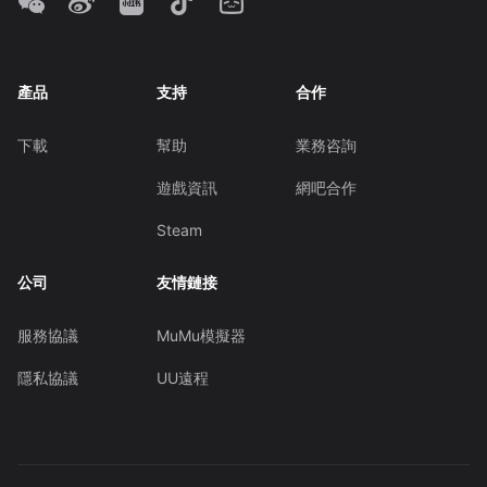
產品
支持
合作
下載
幫助
業務咨詢
遊戲資訊
網吧合作
Steam
公司
友情鏈接
服務協議
MuMu模擬器
隱私協議
UU遠程