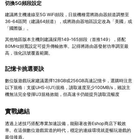
切換5G頻段設定
建議將主機連線至5G WiFi頻段，日規機種需將路由器頻道調整至
36-64區間（建議64頻道），或將路由器地區設定改為「美國」或
「國際版」。
其他地區版本主機則建議採用149-165頻段（首推149），搭配
80MHz頻寬設定可提升傳輸效率。記得將路由器發射功率調至最
高，強化訊號覆蓋範圍。
記憶卡挑選要訣
數位版遊戲玩家建議選擇128GB或256GB高速記憶卡，選購時注意
以下規格：支援UHS-I(U1)規格，讀取速度至少100MB/s，雖說主
機無法完全發揮U3規格效能，但高速卡仍能提升讀取流暢度
實戰總結
透過上述技巧搭配專業加速設備，能顯著改善Eshop商店下載效
率。在這個數位遊戲當道的時代，穩定的連線環境就是暢玩遊戲的
最佳後盾。