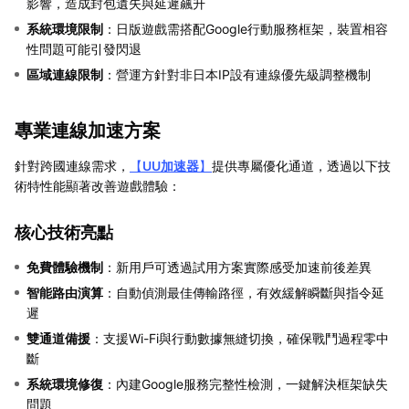
影響，造成封包遺失與延遲飆升
系統環境限制
：日版遊戲需搭配Google行動服務框架，裝置相容
性問題可能引發閃退
區域連線限制
：營運方針對非日本IP設有連線優先級調整機制
專業連線加速方案
針對跨國連線需求，
【
UU加速器
】
提供專屬優化通道，透過以下技
術特性能顯著改善遊戲體驗：
核心技術亮點
免費體驗機制
：新用戶可透過試用方案實際感受加速前後差異
智能路由演算
：自動偵測最佳傳輸路徑，有效緩解瞬斷與指令延
遲
雙通道備援
：支援Wi-Fi與行動數據無縫切換，確保戰鬥過程零中
斷
系統環境修復
：內建Google服務完整性檢測，一鍵解決框架缺失
問題