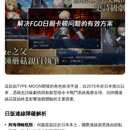
這款由TYPE-MOON開發的角色扮演手遊，自2015年於日本推出以
來，憑藉史詩級劇情與創新型指令卡戰鬥系統風靡全球。但跨國連
線品質始終是影響遊戲體驗的主要因素。
日版連線障礙解析
跨海傳輸瓶頸
：伺服器架設於日本本土，國際連線易受路由節點