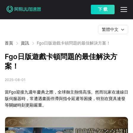
下 载
繁體中文
首頁
資訊
Fgo日版遊戲卡頓問題的最佳解決方案！
Fgo日版遊戲卡頓問題的最佳解決方
案！
2025-08-01
當Fgo迎接九週年慶典之際，全球御主熱情高漲。然而玩家在連線日
版伺服器時，常遭遇畫面停滯與指令延遲等困擾，特別在寶具連發
等關鍵時刻更顯嚴重。