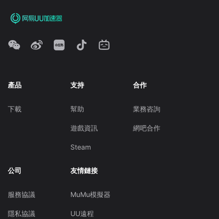
產品
支持
合作
下載
幫助
業務咨詢
遊戲資訊
網吧合作
Steam
公司
友情鏈接
服務協議
MuMu模擬器
隱私協議
UU遠程