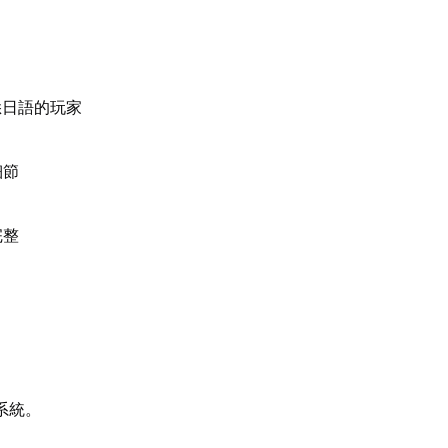
悉日語的玩家
細節
完整
系統。