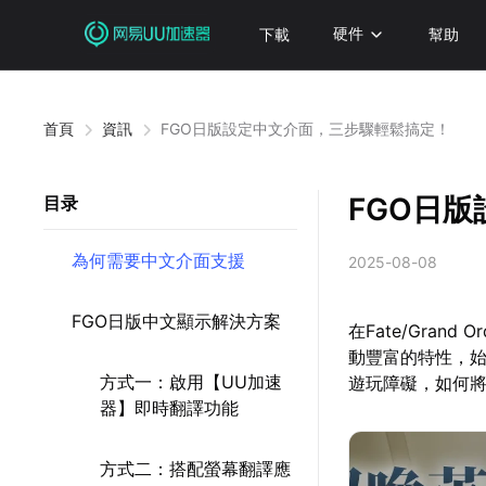
下載
硬件
幫助
首頁
資訊
FGO日版設定中文介面，三步驟輕鬆搞定！
FGO日
目录
為何需要中文介面支援
2025-08-08
FGO日版中文顯示解決方案
在Fate/Gra
動豐富的特性，
方式一：啟用【UU加速
遊玩障礙，如何將
器】即時翻譯功能
方式二：搭配螢幕翻譯應