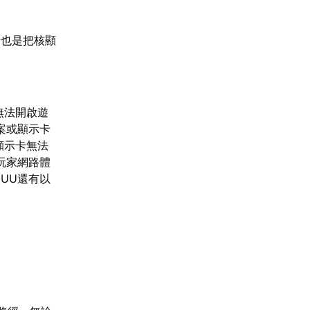
話也是把核顯
無法開啟遊
案或顯示卡
顯示卡無法
玩家網路體
UU還有以