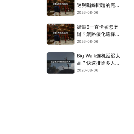
遲與斷線問題的完整
解決指南！
2026-08-06
街霸6一直卡頓怎麼
辦？網路優化這樣解
決！
2026-08-06
Big Walk连机延迟太
高？快速排除多人游
玩卡顿困扰！
2026-08-06