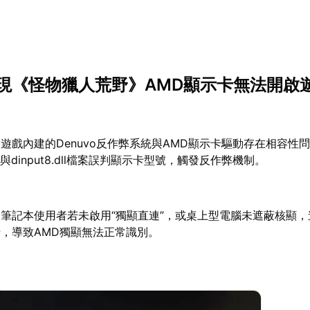
現《怪物獵人荒野》AMD顯示卡無法開啟
：
遊戲內建的Denuvo反作弊系統與AMD顯示卡驅動存在相容性
.exe與dinput8.dll檔案誤判顯示卡型號，觸發反作弊機制。
：
筆記本使用者若未啟用“獨顯直連”，或桌上型電腦未遮蔽核顯
，導致AMD獨顯無法正常識別。