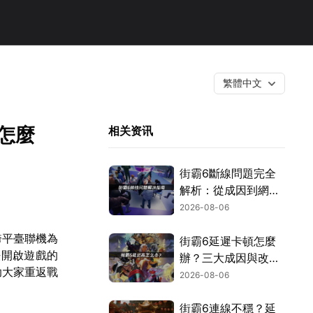
繁體中文
怎麼
相关资讯
街霸6斷線問題完全
解析：從成因到網路
優化的實用攻略！
2026-08-06
跨平臺聯機為
街霸6延遲卡頓怎麼
法開啟遊戲的
辦？三大成因與改善
助大家重返戰
對策！
2026-08-06
街霸6連線不穩？延