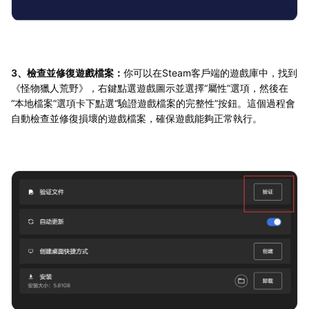
3、檢查並修復遊戲檔案：
你可以在Steam客戶端的遊戲庫中，找到
《怪物獵人荒野》，右鍵點選遊戲圖示並選擇“屬性”選項，然後在
“本地檔案”選項卡下點選“驗證遊戲檔案的完整性”按鈕。這個過程會
自動檢查並修復損壞的遊戲檔案，確保遊戲能夠正常執行。