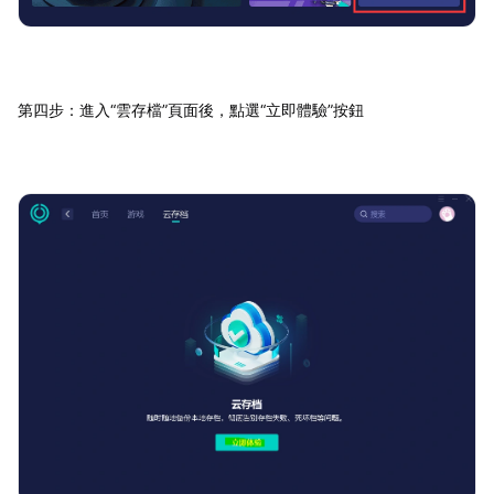
第四步：進入“雲存檔”頁面後，點選“立即體驗”按鈕