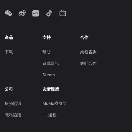
產品
支持
合作
下載
幫助
業務咨詢
遊戲資訊
網吧合作
Steam
公司
友情鏈接
服務協議
MuMu模擬器
隱私協議
UU遠程