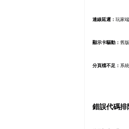
連線延遲：
玩家
顯示卡驅動：
舊
分頁檔不足：
系
錯誤代碼排