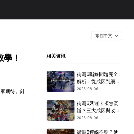
繁體中文
教學！
相关资讯
街霸6斷線問題完全
解析：從成因到網路
優化的實用攻略！
2026-08-06
玩家期待。針
街霸6延遲卡頓怎麼
辦？三大成因與改善
對策！
2026-08-06
街霸6連線不穩？延