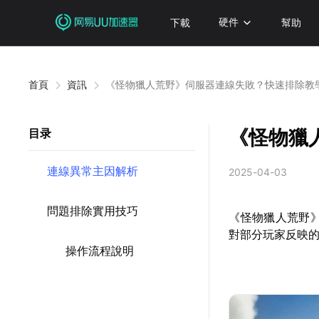
下載
硬件
幫助
首頁
資訊
《怪物獵人荒野》伺服器連線失敗？快速排除教
《怪物獵
目录
連線異常主因解析
2025-04-03
問題排除實用技巧
《怪物獵人荒野
對部分玩家反映
操作流程說明