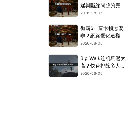
遲與斷線問題的完整
解決指南！
2026-08-06
街霸6一直卡頓怎麼
辦？網路優化這樣解
決！
2026-08-06
Big Walk连机延迟太
高？快速排除多人游
玩卡顿困扰！
2026-08-06