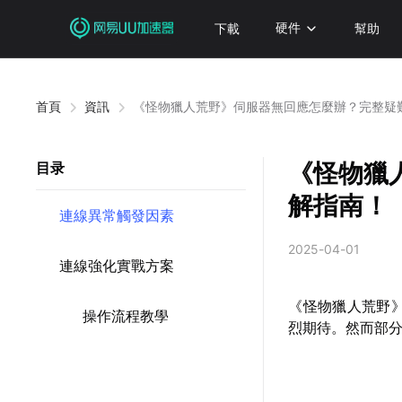
下載
硬件
幫助
首頁
資訊
《怪物獵人荒野》伺服器無回應怎麼辦？完整疑
《怪物獵
目录
解指南！
連線異常觸發因素
2025-04-01
連線強化實戰方案
《怪物獵人荒野
操作流程教學
烈期待。然而部