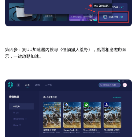
第四步：於UU加速器內搜尋《怪物獵人荒野》，點選相應遊戲圖
示，一鍵啟動加速。