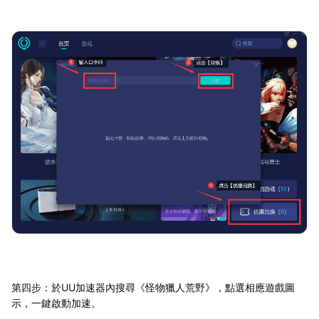
第四步：於UU加速器內搜尋《怪物獵人荒野》，點選相應遊戲圖
示，一鍵啟動加速。