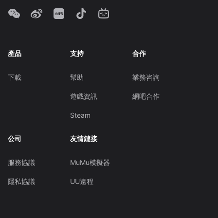
產品
支持
合作
下載
幫助
業務咨詢
遊戲資訊
網吧合作
Steam
公司
友情鏈接
服務協議
MuMu模擬器
隱私協議
UU遠程