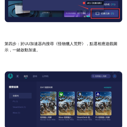
第四步：於UU加速器內搜尋《怪物獵人荒野》，點選相應遊戲圖
示，一鍵啟動加速。