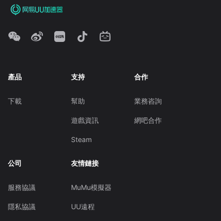
產品
支持
合作
下載
幫助
業務咨詢
遊戲資訊
網吧合作
Steam
公司
友情鏈接
服務協議
MuMu模擬器
隱私協議
UU遠程