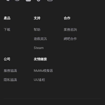
產品
支持
合作
下載
幫助
業務咨詢
遊戲資訊
網吧合作
Steam
公司
友情鏈接
服務協議
MuMu模擬器
隱私協議
UU遠程