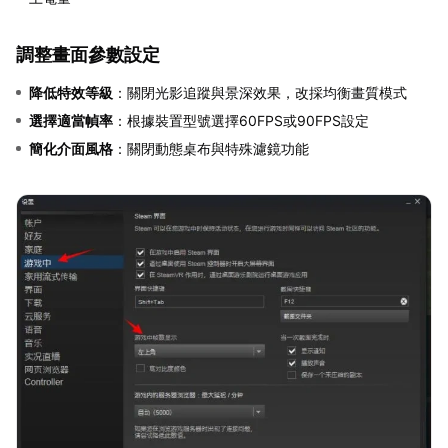
調整畫面參數設定
降低特效等級
：關閉光影追蹤與景深效果，改採均衡畫質模式
選擇適當幀率
：根據裝置型號選擇60FPS或90FPS設定
簡化介面風格
：關閉動態桌布與特殊濾鏡功能