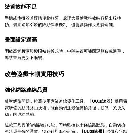
裝置效能不足
手機或模擬器若硬體規格較舊，處理大量槍戰特效時容易出現掉
幀。裝置過熱引發的降頻保護機制，也會讓操作反應變遲鈍。
畫面設定過高
開啟高解析度與極限幀數模式時，中階裝置可能因運算負載過重，
導致畫面更新不順暢。
改善遊戲卡頓實用技巧
強化網路連線品質
針對網路問題，推薦使用專業連線優化工具。【
UU加速器
】採用獨
家研發的動態路由技術，能自動偵測最佳傳輸路徑，提供「又快又
穩」的連線體驗。
這款工具具備智能跳點功能，即時監控數十條線路狀態，自動切換
至延遲最低的通道。特別針對海外玩家，【
UU加速器
】提供和平精