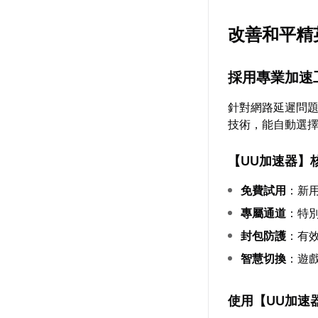
改善和平精
採用專業加速
針對網路延遲問
技術，能自動選
【
UU加速器
】
免費試用
：新
專屬通道
：特
封包防護
：有效
智慧切換
：遊
使用【
UU加速