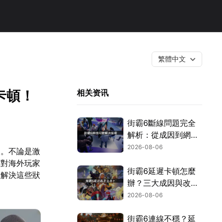
繁體中文
卡頓！
相关资讯
街霸6斷線問題完全
解析：從成因到網路
優化的實用攻略！
2026-08-06
家。不論是激
其對海外玩家
街霸6延遲卡頓怎麼
效解決這些狀
辦？三大成因與改善
對策！
2026-08-06
街霸6連線不穩？延