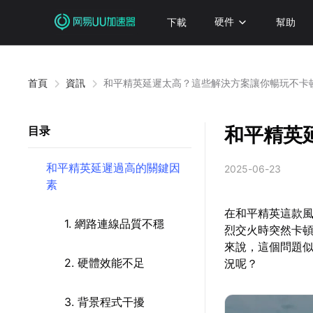
下載
硬件
幫助
首頁
資訊
和平精英延遲太高？這些解決方案讓你暢玩不卡
和平精英
目录
和平精英延遲過高的關鍵因
2025-06-23
素
在和平精英這款
1. 網路連線品質不穩
烈交火時突然卡
來說，這個問題
2. 硬體效能不足
況呢？
3. 背景程式干擾