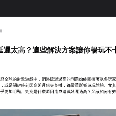
頓！
延遲太高？這些解決方案讓你暢玩不
風靡全球的射擊遊戲中，網路延遲過高的問題始終困擾著眾多玩
頓，或是關鍵時刻因高延遲錯失良機，都嚴重影響遊玩體驗。尤
似乎更加明顯。究竟是什麼原因造成遊戲延遲過高？又該如何有