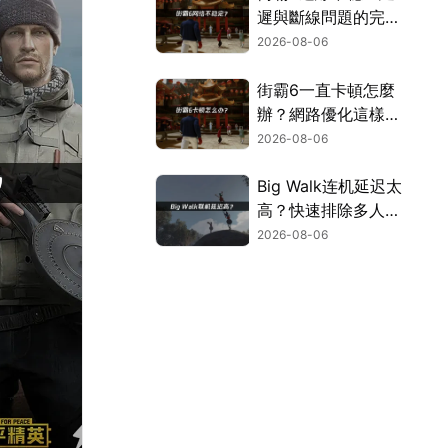
遲與斷線問題的完整
解決指南！
2026-08-06
街霸6一直卡頓怎麼
辦？網路優化這樣解
決！
2026-08-06
Big Walk连机延迟太
高？快速排除多人游
玩卡顿困扰！
2026-08-06