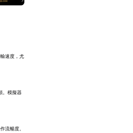
傳輸速度，尤
頓。模擬器
運作流暢度。